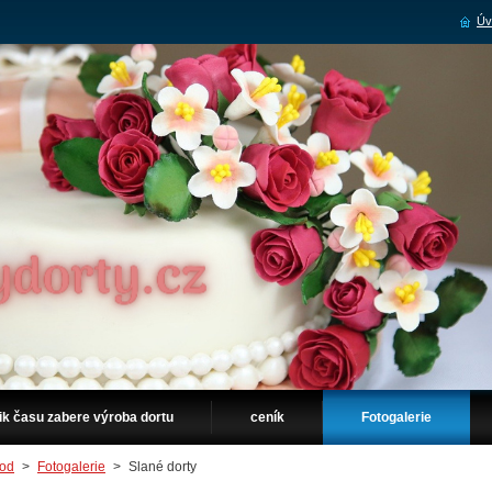
Úv
ik času zabere výroba dortu
ceník
Fotogalerie
od
>
Fotogalerie
>
Slané dorty