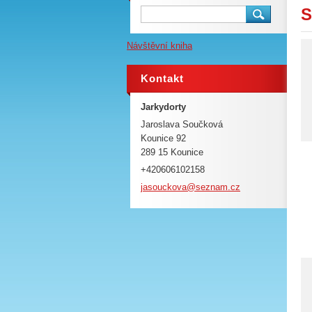
S
Návštěvní kniha
Kontakt
Jarkydorty
Jaroslava Součková
Kounice 92
289 15 Kounice
+420606102158
jasoucko
va@sezna
m.cz