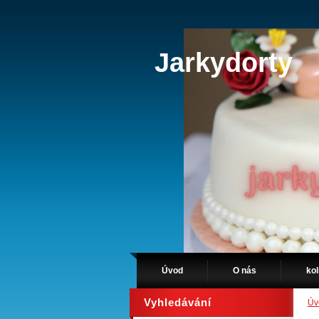
Jarkydorty
Úvod
O nás
kol
Vyhledávání
Úv