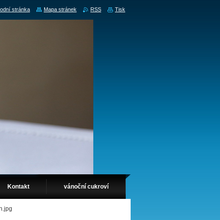
odní stránka
Mapa stránek
RSS
Tisk
Kontakt
vánoční cukroví
.jpg