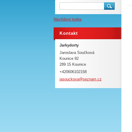
Návštěvní kniha
Kontakt
Jarkydorty
Jaroslava Součková
Kounice 92
289 15 Kounice
+420606102158
jasoucko
va@sezna
m.cz