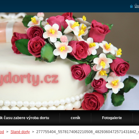
Úv
ik času zabere výroba dortu
ceník
Fotogalerie
od
>
Slané dorty
>
277755404_5578174062210508_4829360472571431842_n