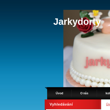
Jarkydorty
Úvod
O nás
kol
Vyhledávání
Úv