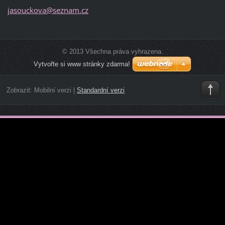
jasoucko
va@sezna
m.cz
© 2013 Všechna práva vyhrazena.
Vytvořte si www stránky zdarma!
Zobrazit:
Mobilní verzi
|
Standardní verzi