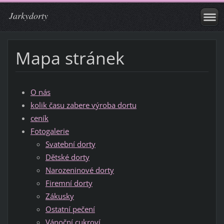
Jarkydorty
Mapa stránek
O nás
kolik času zabere výroba dortu
ceník
Fotogalerie
Svatební dorty
Dětské dorty
Narozeninové dorty
Firemní dorty
Zákusky
Ostatní pečení
Vánoční cukroví