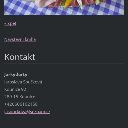
« Zpět
Návštěvní kniha
Kontakt
Jarkydorty
Jaroslava Součková
Kounice 92
289 15 Kounice
+420606102158
jasoucko
va@sezna
m.cz