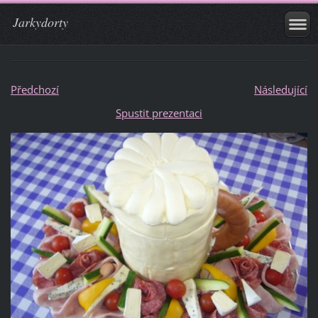
Jarkydorty
Předchozí
Následující
Spustit prezentaci