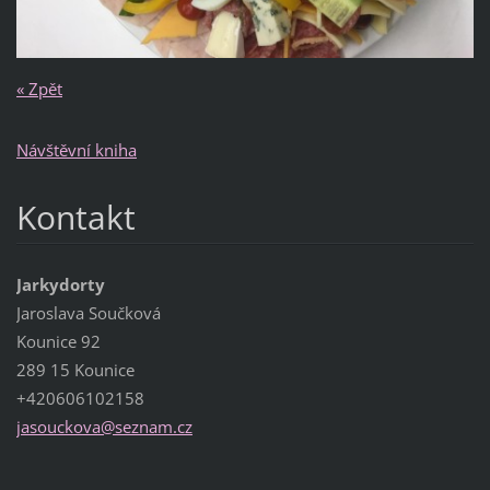
« Zpět
Návštěvní kniha
Kontakt
Jarkydorty
Jaroslava Součková
Kounice 92
289 15 Kounice
+420606102158
jasoucko
va@sezna
m.cz