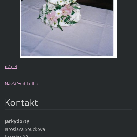
« Zpět
Návštěvní kniha
Kontakt
Jarkydorty
Jaroslava Součková
Kounice 92