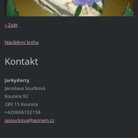
« Zpět
Návštěvní kniha
Kontakt
Jarkydorty
Jaroslava Součková
Kounice 92
289 15 Kounice
+420606102158
jasoucko
va@sezna
m.cz