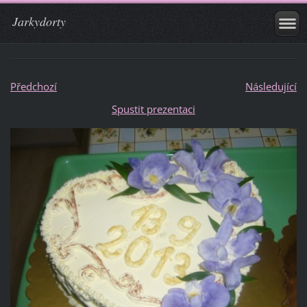
Jarkydorty
Předchozí
Následující
Spustit prezentaci