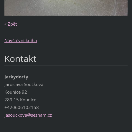
« Zpět
Návštěvní kniha
Kontakt
Jarkydorty
Jaroslava Součková
Kounice 92
289 15 Kounice
+420606102158
jasoucko
va@sezna
m.cz