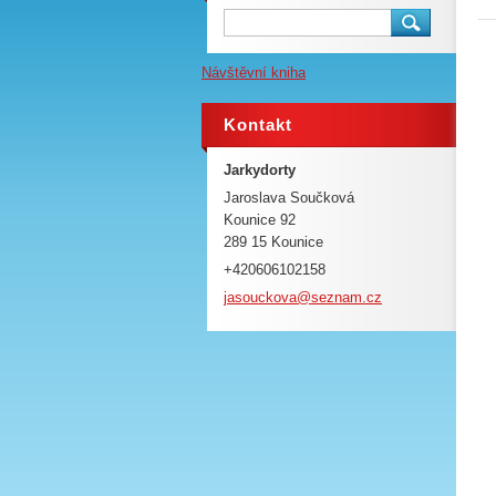
Návštěvní kniha
Kontakt
Jarkydorty
Jaroslava Součková
Kounice 92
289 15 Kounice
+420606102158
jasoucko
va@sezna
m.cz