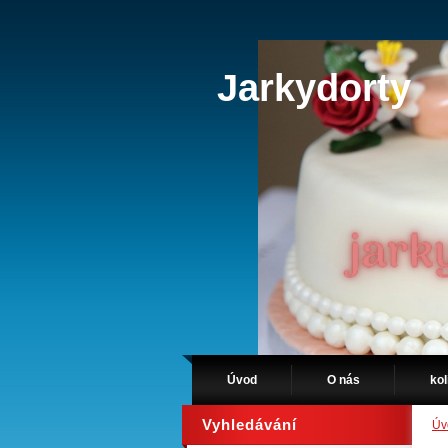
Jarkydorty
Úvod
O nás
kol
Vyhledávání
Úv