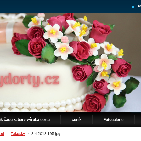
Úv
ik času zabere výroba dortu
ceník
Fotogalerie
od
>
Zákusky
>
3.4.2013 195.jpg