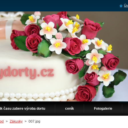
Úv
ik času zabere výroba dortu
ceník
Fotogalerie
od
>
Zákusky
>
007.jpg