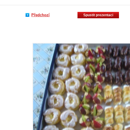
Předchozí
Spustit prezentaci