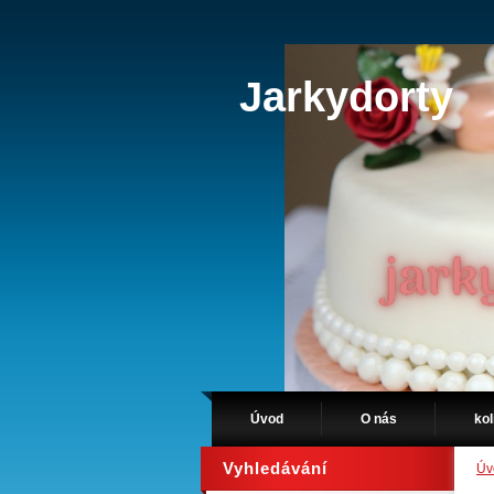
Jarkydorty
Úvod
O nás
kol
Vyhledávání
Úv