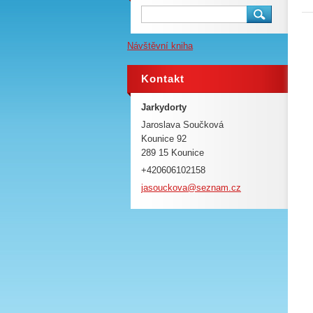
Návštěvní kniha
Kontakt
Jarkydorty
Jaroslava Součková
Kounice 92
289 15 Kounice
+420606102158
jasoucko
va@sezna
m.cz