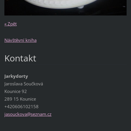
« Zpět
Návštěvní kniha
Kontakt
Jarkydorty
Jaroslava Součková
Kounice 92
289 15 Kounice
+420606102158
jasoucko
va@sezna
m.cz