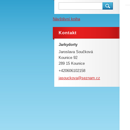
Návštěvní kniha
Kontakt
Jarkydorty
Jaroslava Součková
Kounice 92
289 15 Kounice
+420606102158
jasoucko
va@sezna
m.cz