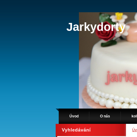
Jarkydorty
Úvod
O nás
kol
Vyhledávání
Úv