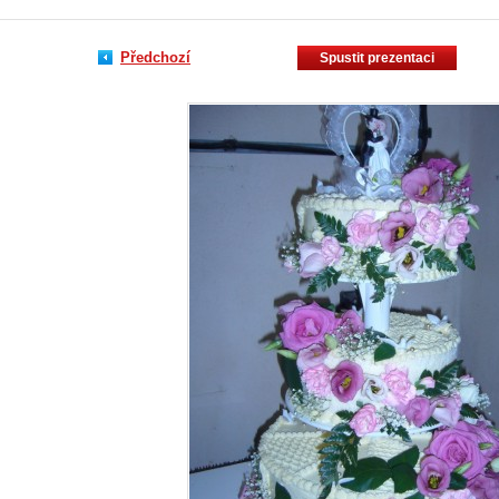
Předchozí
Spustit prezentaci