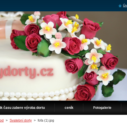
Úv
ik času zabere výroba dortu
ceník
Fotogalerie
od
>
Svatební dorty
>
fofa (1).jpg