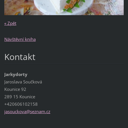
« Zpět
Návštěvní kniha
Kontakt
Jarkydorty
Jaroslava Součková
Kounice 92
289 15 Kounice
+420606102158
jasoucko
va@sezna
m.cz