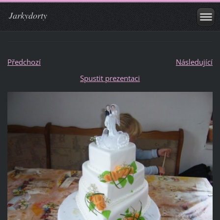
Jarkydorty
Předchozí
Následující
Spustit prezentaci