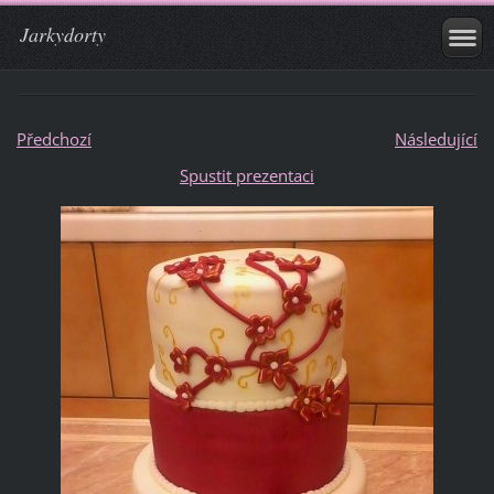
Jarkydorty
Předchozí
Následující
Spustit prezentaci