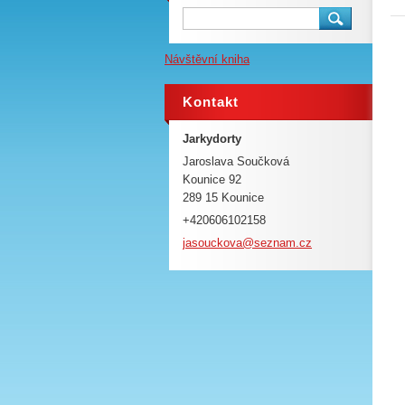
Návštěvní kniha
Kontakt
Jarkydorty
Jaroslava Součková
Kounice 92
289 15 Kounice
+420606102158
jasoucko
va@sezna
m.cz