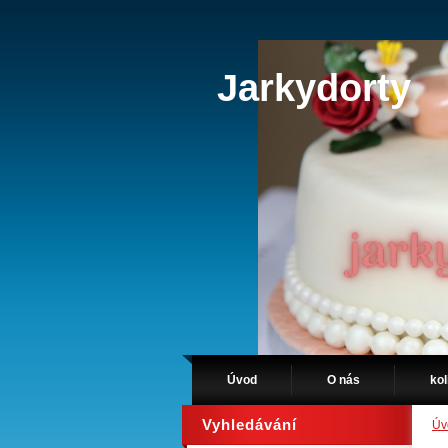
Jarkydorty
Úvod
O nás
kol
Vyhledávání
Úv