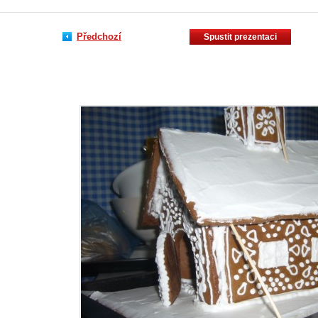
Předchozí
Spustit prezentaci