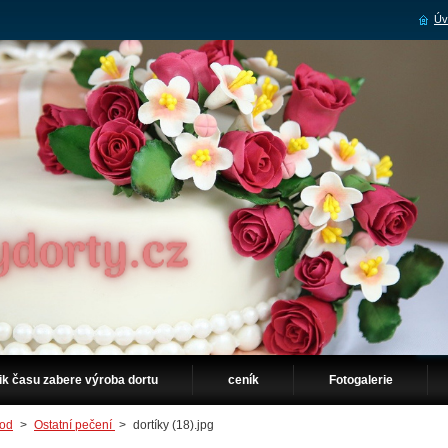
Úv
ik času zabere výroba dortu
ceník
Fotogalerie
od
>
Ostatní pečení
>
dortíky (18).jpg