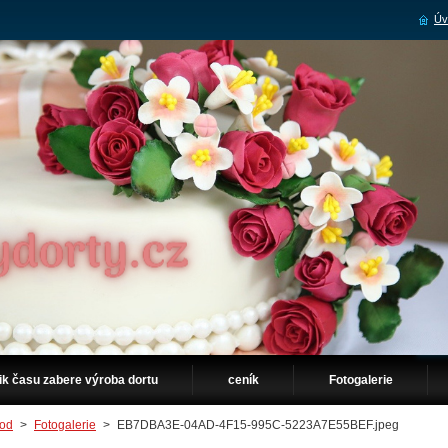
Úv
ik času zabere výroba dortu
ceník
Fotogalerie
od
>
Fotogalerie
>
EB7DBA3E-04AD-4F15-995C-5223A7E55BEF.jpeg