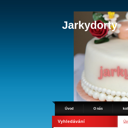
Jarkydorty
Úvod
O nás
kol
Vyhledávání
Úv