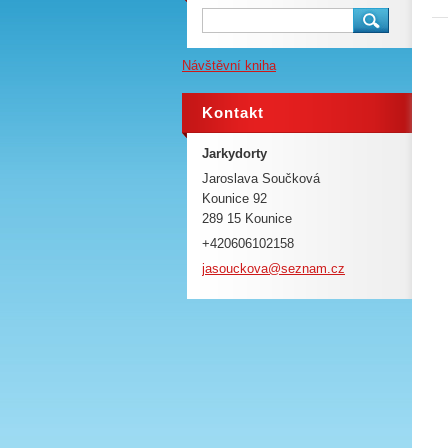
Návštěvní kniha
Kontakt
Jarkydorty
Jaroslava Součková
Kounice 92
289 15 Kounice
+420606102158
jasoucko
va@sezna
m.cz