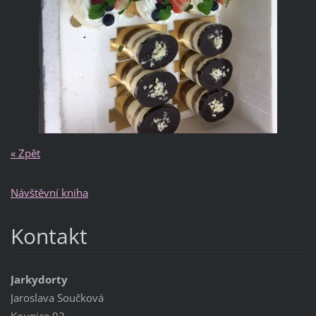
« Zpět
Návštěvní kniha
Kontakt
Jarkydorty
Jaroslava Součková
Kounice 92