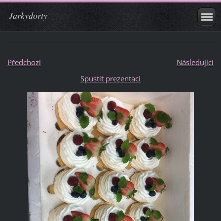
Jarkydorty
Předchozí
Následující
Spustit prezentaci