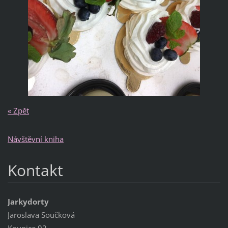
« Zpět
Návštěvní kniha
Kontakt
Jarkydorty
Jaroslava Součková
Kounice 92