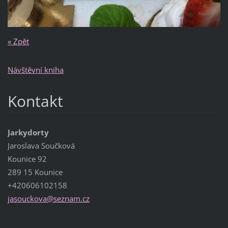
« Zpět
Návštěvní kniha
Kontakt
Jarkydorty
Jaroslava Součková
Kounice 92
289 15 Kounice
+420606102158
jasoucko
va@sezna
m.cz