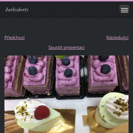
Jarkydorty
Předchozí
Následující
Spustit prezentaci