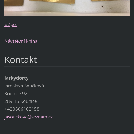
« Zpět
Návštěvní kniha
Kontakt
Jarkydorty
Jaroslava Součková
Kounice 92
289 15 Kounice
+420606102158
jasoucko
va@sezna
m.cz