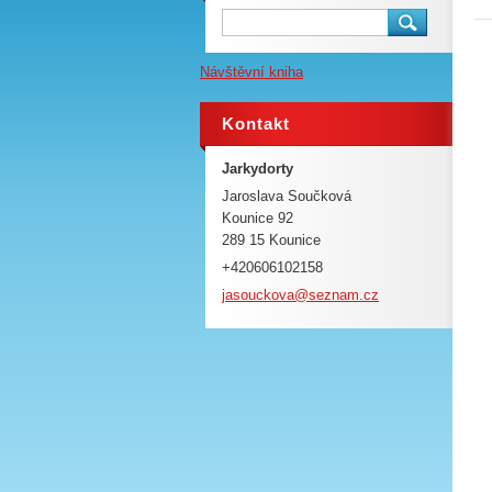
Návštěvní kniha
Kontakt
Jarkydorty
Jaroslava Součková
Kounice 92
289 15 Kounice
+420606102158
jasoucko
va@sezna
m.cz