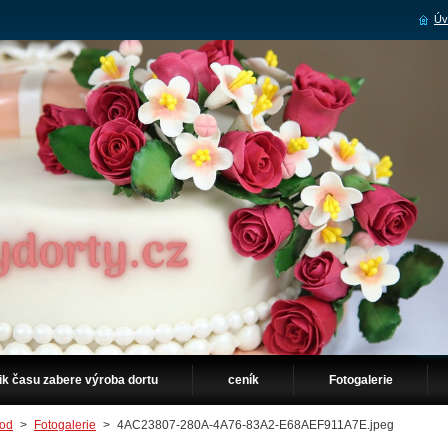
Úv
ik času zabere výroba dortu
ceník
Fotogalerie
od
>
Fotogalerie
>
4AC23807-280A-4A76-83A2-E68AEF911A7E.jpeg