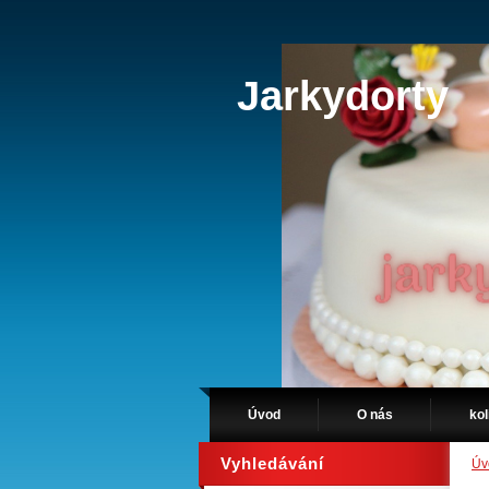
Jarkydorty
Úvod
O nás
kol
Vyhledávání
Úv