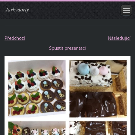
Jarkydorty
Předchozí
Následující
Spustit prezentaci