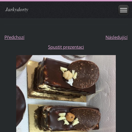
Jarkydorty
Předchozí
Následující
Spustit prezentaci