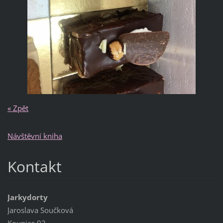
« Zpět
Návštěvní kniha
Kontakt
Jarkydorty
Jaroslava Součková
Kounice 92