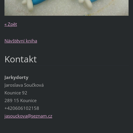
« Zpět
Návštěvní kniha
Kontakt
Jarkydorty
Jaroslava Součková
Kounice 92
289 15 Kounice
+420606102158
jasoucko
va@sezna
m.cz