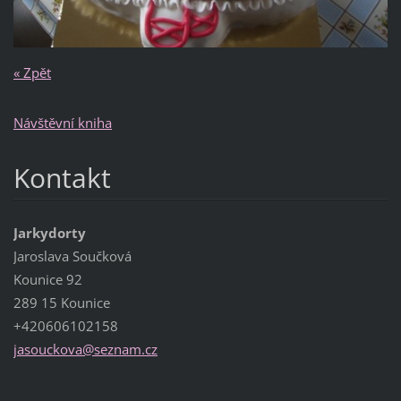
« Zpět
Návštěvní kniha
Kontakt
Jarkydorty
Jaroslava Součková
Kounice 92
289 15 Kounice
+420606102158
jasoucko
va@sezna
m.cz