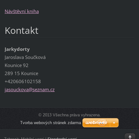
Návštěvní kniha
Kontakt
Jarkydorty
Jaroslava Součková
Kounice 92
289 15 Kounice
+420606102158
jasoucko
va@sezna
m.cz
© 2013 Všechna práva vyhrazena.
Tvorba webových stránek zdarma